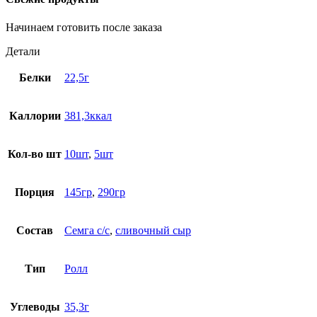
Начинаем готовить после заказа
Детали
Белки
22,5г
Каллории
381,3ккал
Кол-во шт
10шт
,
5шт
Порция
145гр
,
290гр
Состав
Семга с/с
,
сливочный сыр
Тип
Ролл
Углеводы
35,3г