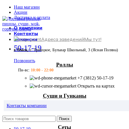
Наш магазин
Акции
Доставка и оплата
О компании
Контакты
Вакансии
Адреса заведений
Мы тут!
50-17-19
г. Омск,
с. Троицкое, Бульвар Школьный, 3 (Ясная Поляна)
Позвонить
Роллы
Пн-вс:
10:00 - 22:00
+7 (3812) 50-17-19
Открыть на картах
Суши и Гунканы
Контакты компании
Поиск
Сеты
50-17-19