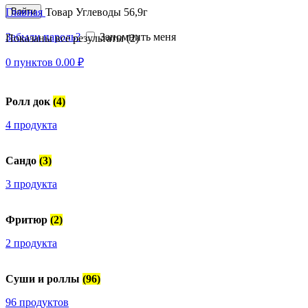
Войти
Главная
Товар Углеводы
56,9г
Забыли пароль?
Запомнить меня
Показаны все результаты (2)
0
пунктов
0.00
₽
Ролл док
(4)
4 продукта
Сандо
(3)
3 продукта
Фритюр
(2)
2 продукта
Суши и роллы
(96)
96 продуктов