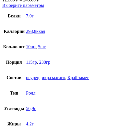
Выберите параметры
Белки
7,0г
Каллории
293,8ккал
Кол-во шт
10шт
,
5шт
Порция
115гр
,
230гр
Состав
огурец
,
икра масаго
,
Краб замес
Тип
Ролл
Углеводы
56,9г
Жиры
4,2г