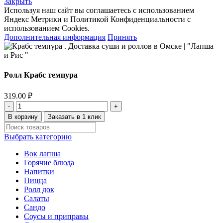
Закрыть
Используя наш сайт вы соглашаетесь с использованием
Яндекс Метрики и Политикой Конфиденциальности с
использованием Cookies.
Дополнительная информация
Принять
Ролл Крабс темпура
319.00
₽
Количество
товара
В корзину
Заказать в 1 клик
Ролл
Крабс
Выбрать категорию
темпура
Вок лапша
Горячие блюда
Напитки
Пицца
Ролл док
Салаты
Сандо
Соусы и приправы