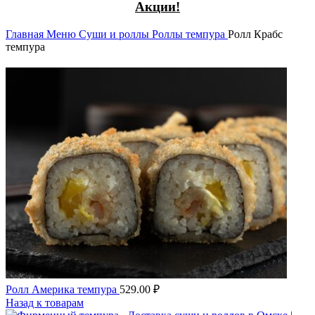
Акции!
Главная
Меню
Суши и роллы
Роллы темпура
Ролл Крабс
темпура
Ролл Америка темпура
529.00
₽
Назад к товарам