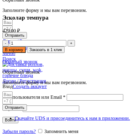
Заполните форму и мы вам перезвоним.
Увеличить
Эсколар темпура
429.00
₽
Отправить
Логин / Регистрация
Количество
0
пунктов
0.00
₽
товара
В корзину
Заказать в 1 клик
Меню
Эсколар
Поиск
темпура
Обраный звонок
Обратный звонок
Логин / Регистрация
Заполните форму и мы вам перезвоним.
Вход
Создать аккаунт
Имя пользователя или Email
*
Отправить
Пароль
*
Скачайте UDS и присоединитесь к нам в приложении.
Войти
Забыли пароль?
Запомнить меня