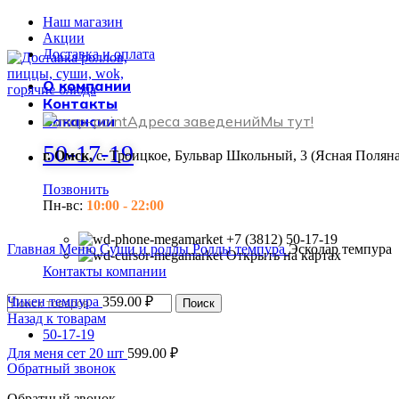
Наш магазин
Акции
Доставка и оплата
О компании
Контакты
Вакансии
Адреса заведений
Мы тут!
50-17-19
г. Омск,
с. Троицкое, Бульвар Школьный, 3 (Ясная Поляна
Позвонить
Пн-вс:
10:00 - 22:00
+7 (3812) 50-17-19
Главная
Меню
Суши и роллы
Роллы темпура
Эсколар темпура
Открыть на картах
Контакты компании
Чикен темпура
359.00
₽
Поиск
Назад к товарам
50-17-19
Для меня сет 20 шт
599.00
₽
Обратный звонок
Обратный звонок