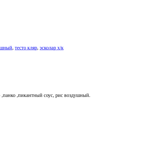
ушный
,
тесто кляр
,
эсколар х/к
р ,панко ,пикантный соус, рис воздушный.