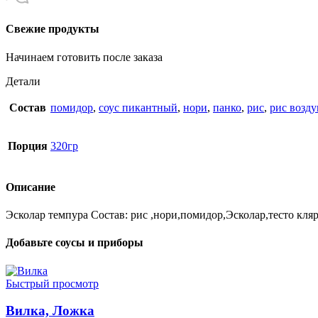
Свежие продукты
Начинаем готовить после заказа
Детали
Состав
помидор
,
соус пикантный
,
нори
,
панко
,
рис
,
рис возд
Порция
320гр
Описание
Эсколар темпура Состав: рис ,нори,помидор,Эсколар,тесто кля
Добавьте соусы и приборы
Быстрый просмотр
Вилка, Ложка