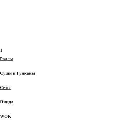
)
Роллы
Суши и Гунканы
Сеты
Пицца
WOK