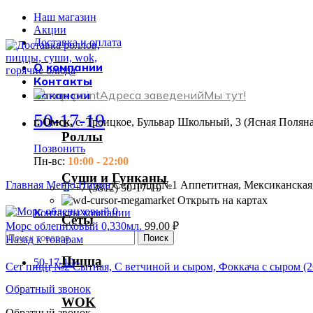
Наш магазин
Акции
Доставка и оплата
О компании
Контакты
Вакансии
Адреса заведений
Мы тут!
50-17-19
г. Омск,
с. Троицкое, Бульвар Школьный, 3 (Ясная Поляна
Роллы
Позвонить
Пн-вс:
10:00 - 22:00
Суши и Гунканы
Главная
Меню
Пицца
Сет пицц №1 Аппетитная, Мексиканская,
+7 (3812) 50-17-19
Открыть на картах
Контакты компании
Сеты
Морс облепиховый 0,330мл.
99.00
₽
Поиск
Назад к товарам
Пицца
50-17-19
Сет пицц №2 Сытная, С ветчиной и сыром, Фоккача с сыром (
Обратный звонок
WOK
Обратный звонок