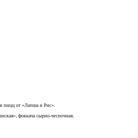
и пицц от «Лапша и Рис».
нская», фоккача сырно-чесночная.