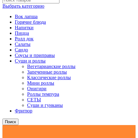
кольца
Выбрать категорию
Вок лапша
Горячие блюда
Напитки
Пицца
Ролл док
Салаты
Сандо
Соусы и приправы
Суши и роллы
Вегетарианские роллы
Запеченные роллы
Классические роллы
Мини роллы
Онигири
Роллы темпура
СЕТЫ
Суши и гунканы
Фритюр
Поиск