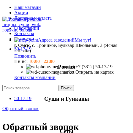
Наш магазин
Акции
Доставка и оплата
О компании
Контакты
Вакансии
Адреса заведений
Мы тут!
г. Омск,
с. Троицкое, Бульвар Школьный, 3 (Ясная
50-17-19
Поляна)
Позвонить
Пн-вс:
10:00 - 22:00
Роллы
+7 (3812) 50-17-19
Открыть на картах
Контакты компании
Поиск
Суши и Гунканы
50-17-19
Обратный звонок
Обратный звонок
Сеты