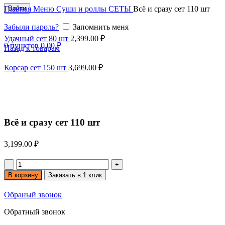
Войти
Главная
Меню
Суши и роллы
СЕТЫ
Всё и сразу сет 110 шт
Забыли пароль?
Запомнить меня
Удачный сет 80 шт
2,399.00
₽
0
пунктов
0.00
₽
Назад к товарам
Корсар сет 150 шт
3,699.00
₽
Увеличить
Всё и сразу сет 110 шт
3,199.00
₽
Количество
товара
В корзину
Заказать в 1 клик
Всё
и
Обраный звонок
сразу
сет
Обратный звонок
110