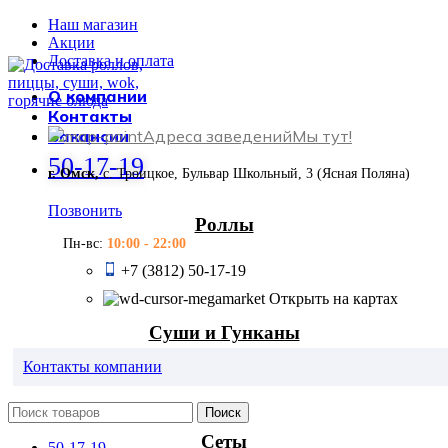
Наш магазин
Акции
Доставка и оплата
О компании
Контакты
Вакансии
Адреса заведений
Мы тут!
50-17-19
г. Омск,
с. Троицкое, Бульвар Школьный, 3 (Ясная Поляна)
Позвонить
Роллы
Пн-вс:
10:00 - 22:00
+7 (3812) 50-17-19
Открыть на картах
Суши и Гунканы
Контакты компании
Поиск
Сеты
50-17-19