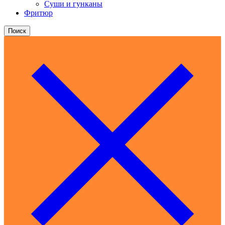
Суши и гунканы
Фритюр
Поиск