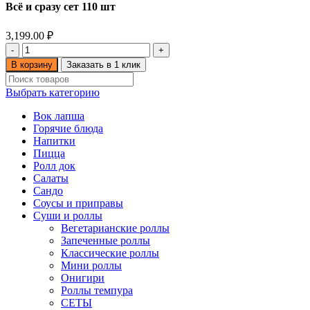
Всё и сразу сет 110 шт
3,199.00
₽
Количество
товара
В корзину
Заказать в 1 клик
Всё
и
Выбрать категорию
сразу
сет
Вок лапша
110
Горячие блюда
шт
Напитки
Пицца
Ролл док
Салаты
Сандо
Соусы и приправы
Суши и роллы
Вегетарианские роллы
Запеченные роллы
Классические роллы
Мини роллы
Онигири
Роллы темпура
СЕТЫ